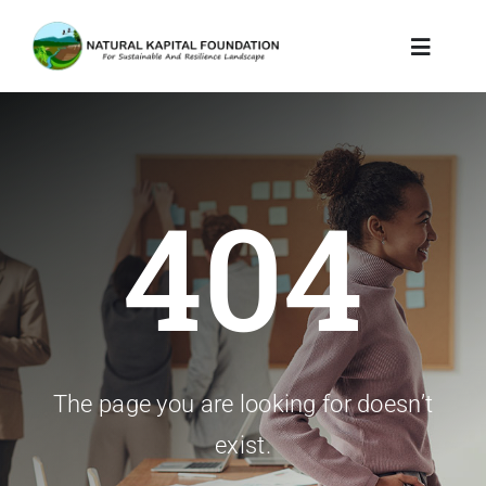
Skip
to
Toggle
Navigat
content
Tentang Kami
Program Kami
404
Dampak & Pembelaja
Pustaka & Pengetahu
The page you are looking for doesn’t
exist.